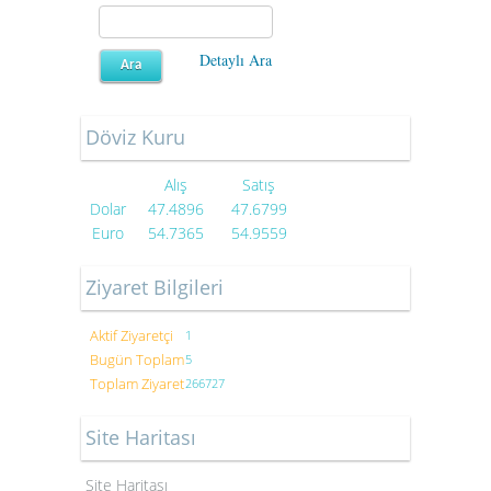
Detaylı Ara
Döviz Kuru
Alış
Satış
Dolar
47.4896
47.6799
Euro
54.7365
54.9559
Ziyaret Bilgileri
Aktif Ziyaretçi
1
Bugün Toplam
5
Toplam Ziyaret
266727
Site Haritası
Site Haritası