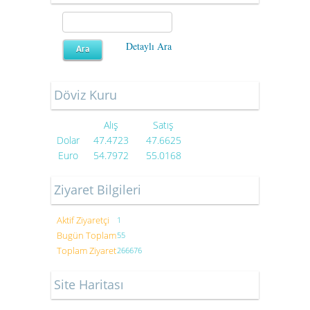
Detaylı Ara
Döviz Kuru
Alış
Satış
Dolar
47.4723
47.6625
Euro
54.7972
55.0168
Ziyaret Bilgileri
Aktif Ziyaretçi
1
Bugün Toplam
55
Toplam Ziyaret
266676
Site Haritası