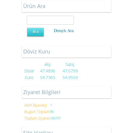
Ürün Ara
Detaylı Ara
Döviz Kuru
Alış
Satış
Dolar
47.4896
47.6799
Euro
54.7365
54.9559
Ziyaret Bilgileri
Aktif Ziyaretçi
1
Bugün Toplam
86
Toplam Ziyaret
266707
Site Haritası