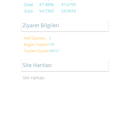
Dolar
47.4896
47.6799
Euro
54.7365
54.9559
Ziyaret Bilgileri
Aktif Ziyaretçi
2
Bugün Toplam
100
Toplam Ziyaret
266721
Site Haritası
Site Haritası